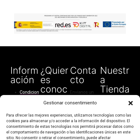
precio
precio
original
actual
era:
es:
€28.00.
€25.00.
Inform
¿Quier
Conta
Nuestr
ación
es
cto
a
conoc
Tienda
Condicion
Envíanos un
ernos?
en
es del
correo
Gestionar consentimiento
Amaz
servicio
electrónico
Quiénes
para cualquier
on
Cómo
Para ofrecer las mejores experiencias, utilizamos tecnologías como las
somos
tipo de
cookies para almacenar y/o acceder a la información del dispositivo. El
comprar
consulta:
consentimiento de estas tecnologías nos permitirá procesar datos como
Contacto
Política de
el comportamiento de navegación o las identificaciones únicas en este
didarthandma
Mi cuenta
privacidad
sitio. No consentir o retirar el consentimiento, puede afectar