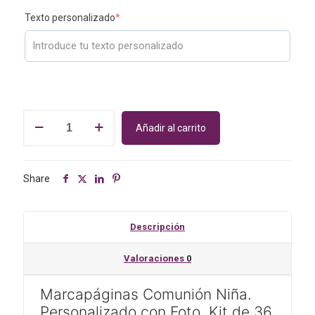
original
actual
Texto personalizado
*
era:
es:
€28.00.
€25.00.
Marcapáginas
Añadir al carrito
Comunión
Niña.
Personalizado
con
Share
Foto.
Modelo
PRIMAVERA
Descripción
cantidad
Valoraciones
0
Marcapáginas Comunión Niña.
Personalizado con Foto. Kit de 36