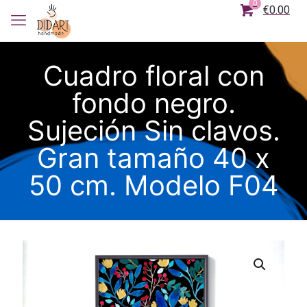
0
€0.00
Cuadro floral con
fondo negro.
Sujeción Sin clavos.
Gran tamaño 40 x
50 cm. Modelo F04