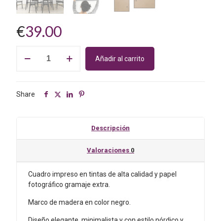
€
39.00
Cuadro
Añadir al carrito
floral
con
fondo
negro.
Share
Sujeción
Sin
clavos.
Descripción
Gran
tamaño
Valoraciones
0
40
x
Cuadro impreso en tintas de alta calidad y papel
50
fotográfico gramaje extra.
cm.
Modelo
Marco de madera en color negro.
F04
cantidad
Diseño elegante, minimalista y con estilo nórdico y