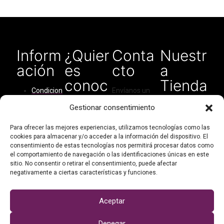
Inform
¿Quier
Conta
Nuestr
ación
es
cto
a
conoc
Tienda
Condicion
Envíanos un
ernos?
en
es del
correo
Gestionar consentimiento
Amaz
servicio
electrónico
Quiénes
para cualquier
on
Cómo
Para ofrecer las mejores experiencias, utilizamos tecnologías como las
somos
tipo de
cookies para almacenar y/o acceder a la información del dispositivo. El
comprar
consulta:
consentimiento de estas tecnologías nos permitirá procesar datos como
Contacto
Política de
el comportamiento de navegación o las identificaciones únicas en este
didarthandma
Mi cuenta
privacidad
sitio. No consentir o retirar el consentimiento, puede afectar
de@gmail.com
negativamente a ciertas características y funciones.
Política de
cookies
O escríbenos
por WhatsApp:
Aceptar
+34 623 95 86
Denegar