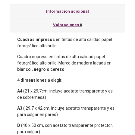
mar
en
Información adicional
rosa.
cantidad
Valoraciones
0
Cuadros impresos
en tintas de alta calidad papel
fotográfico alto brillo.
Cuadro impreso en tintas de alta calidad papel
fotográfico alto brillo. Marco de madera lacada en
blanco , negro o cerezo
.
4
dimensiones
a elegir;
A4
(21 x 29,7cm, incluye acetato transparente y es
de sobremesa)
A3
( 29,7 x 42 cm, incluye acetato transparente y es
para colgar en pared)
D
(40 x 50 cm, con acetato transparente protector,
para colgar)