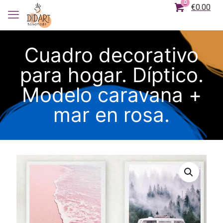
0
€0.00
Cuadro decorativo
para hogar. Díptico.
Modelo caravana +
mar en rosa.