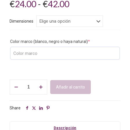
Rango
€
24.00
-
€
42.00
de
precios:
Dimensiones
desde
€24.00
Color marco (blanco, negro o haya natural)
*
hasta
€42.00
Cuadro
Añadir al carrito
decorativo
para
hogar.
Díptico.
Share
Modelo
caravana
+
Descripción