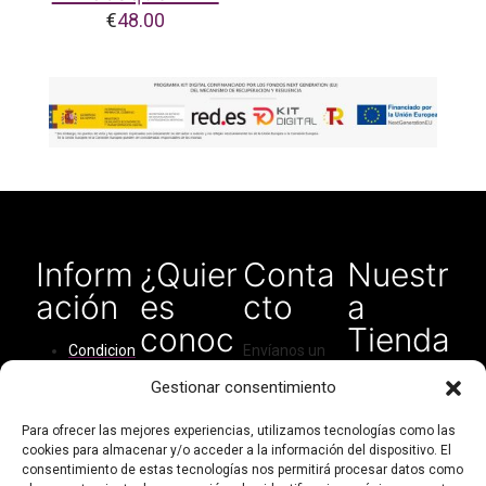
€
48.00
Inform
¿Quier
Conta
Nuestr
ación
es
cto
a
conoc
Tienda
Condicion
Envíanos un
ernos?
en
es del
correo
Gestionar consentimiento
Amaz
servicio
electrónico
Quiénes
para cualquier
on
Cómo
Para ofrecer las mejores experiencias, utilizamos tecnologías como las
somos
tipo de
cookies para almacenar y/o acceder a la información del dispositivo. El
comprar
consulta:
consentimiento de estas tecnologías nos permitirá procesar datos como
Contacto