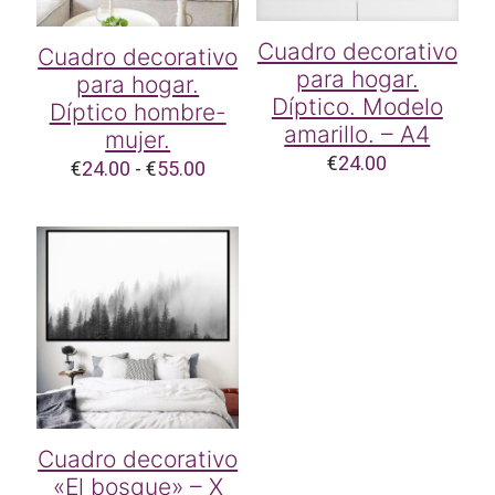
Cuadro decorativo
Cuadro decorativo
para hogar.
para hogar.
Díptico. Modelo
Díptico hombre-
amarillo. – A4
mujer.
€
24.00
Rango
€
24.00
-
€
55.00
de
precios:
desde
€24.00
hasta
€55.00
Cuadro decorativo
«El bosque» – X