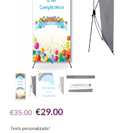
El
El
€
29.00
€
35.00
precio
precio
original
actual
Texto personalizado
*