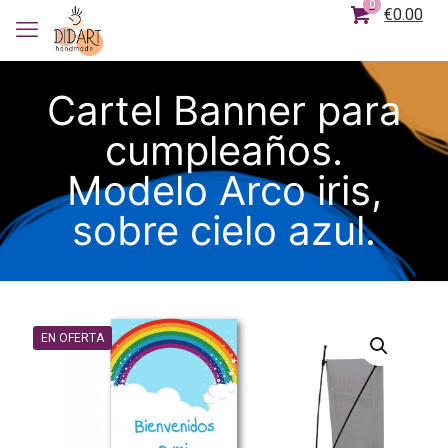
0
€0.00
Cartel Banner para
cumpleaños.
Modelo Arco iris,
sobre cielo azul.
EN OFERTA