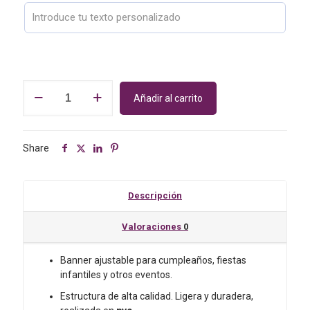
era:
es:
€35.00.
€29.00.
Cartel
Añadir al carrito
Banner
para
cumpleaños.
Modelo
Share
Arco
iris,
sobre
Descripción
cielo
azul.
Valoraciones
0
cantidad
Banner ajustable para cumpleaños, fiestas
infantiles y otros eventos.
Estructura de alta calidad. Ligera y duradera,