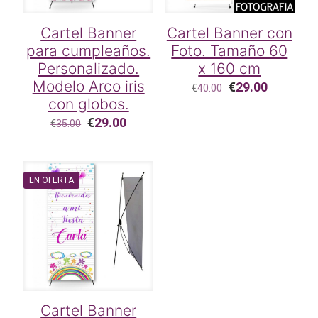
Cartel Banner
Cartel Banner con
para cumpleaños.
Foto. Tamaño 60
Personalizado.
x 160 cm
Modelo Arco iris
El
El
€
29.00
€
40.00
precio
precio
con globos.
original
actual
El
El
€
29.00
€
35.00
era:
es:
precio
precio
€40.00.
€29.00.
original
actual
era:
es:
€35.00.
€29.00.
EN OFERTA
Cartel Banner