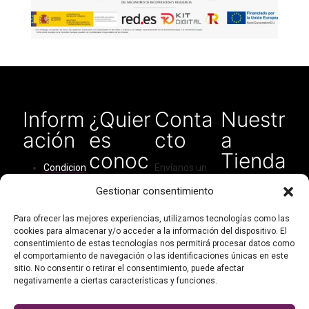
desde
€30.00
hasta
€53.00
Inform
¿Quier
Conta
Nuestr
ación
es
cto
a
conoc
Tienda
Condicion
Envíanos un
ernos?
en
es del
correo
Gestionar consentimiento
Amaz
servicio
electrónico
Quiénes
para cualquier
on
Cómo
Para ofrecer las mejores experiencias, utilizamos tecnologías como las
somos
tipo de
cookies para almacenar y/o acceder a la información del dispositivo. El
comprar
consulta:
consentimiento de estas tecnologías nos permitirá procesar datos como
Contacto
Política de
el comportamiento de navegación o las identificaciones únicas en este
didarthandma
Mi cuenta
privacidad
sitio. No consentir o retirar el consentimiento, puede afectar
de@gmail.com
negativamente a ciertas características y funciones.
Política de
cookies
O escríbenos