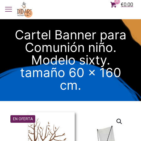
0
€0.00
Cartel Banner para
Comunión niño.
Modelo sixty.
tamaño 60 x 160
cm.
EN OFERTA