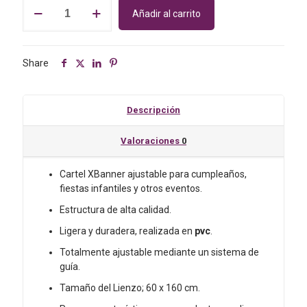
Cartel
Añadir al carrito
Banner
para
Comunión
niño.
Share
Modelo
sixty.
tamaño
Descripción
60
x
Valoraciones
0
160
cm.
Cartel XBanner ajustable para cumpleaños,
cantidad
fiestas infantiles y otros eventos.
Estructura de alta calidad.
Ligera y duradera, realizada en
pvc
.
Totalmente ajustable mediante un sistema de
guía.
Tamaño del Lienzo; 60 x 160 cm.