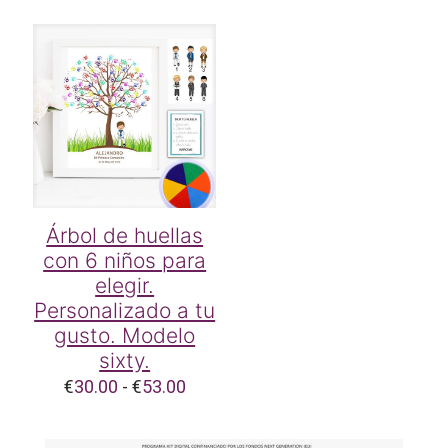
precios:
desde
€26.00
hasta
€50.00
Árbol de huellas
con 6 niños para
elegir.
Personalizado a tu
gusto. Modelo
sixty.
Rango
€
30.00
-
€
53.00
de
precios: