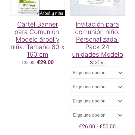
Cartel Banner
Invitación para
para Comunión.
comunión niño.
Modelo árbol y
Personalizada.
niña. Tamaño 60 x
Pack 24
160 cm
unidades.Modelo
sixty.
El
El
€
29.00
€
35.00
precio
precio
original
actual
era:
es:
€35.00.
€29.00.
Rango
€
26.00
-
€
50.00
de