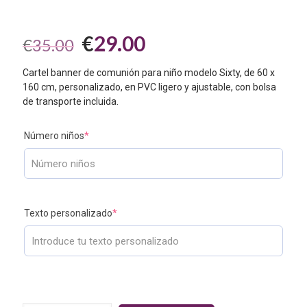
El
El
€
29.00
€
35.00
precio
precio
Cartel banner de comunión para niño modelo Sixty, de 60 x
original
actual
160 cm, personalizado, en PVC ligero y ajustable, con bolsa
era:
es:
de transporte incluida.
€35.00.
€29.00.
Número niños
*
Texto personalizado
*