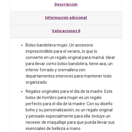
y
Descripción
Neceser
de
Información adicional
yute
a
Valoraciones
0
juego.
Bolso
Bandolera
Bolso bandolera mujer; Un accesorio
de
imprescindible para el verano, lo que lo
Verano
convierte en un regalo original para mamá. Ideal
Boho,
para llevar como bolso bandolera, tiene asa, un
Ideal
interior forrado y cremallera con
para
departamentos interiores para mantener todo
Mamás
organizado.
Primerizas.
Regalos originales para el día de la madre: Este
Regalo
bolso de hombro para mujer es un regalo
personalizado
perfecto para el día de la madre. Con su diseño
mamá.
boho y su personalización, es un regalo original
cantidad
y pensado especialmente para ella. Incluye un
neceser de maquillaje para que pueda llevar sus
esenciales de belleza a mano.