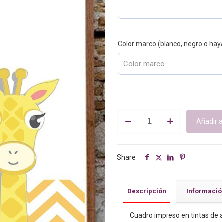
Color marco (blanco, negro o hay
Natalicio
Añadir a
modelo
Jirafa.
cantidad
Share
Descripción
Informació
Cuadro impreso en tintas de al