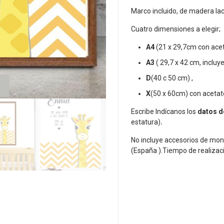
Marco incluido, de madera lac
Cuatro dimensiones a elegir;
A4
(21 x 29,7cm con ace
A3
( 29,7 x 42 cm, incluy
D
(40 c 50 cm) ,
X
(50 x 60cm) con acetat
Escribe Indícanos los
datos d
estatura)
.
No incluye accesorios de mon
(España ).Tiempo de realizac