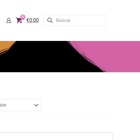
0
€0.00
Rango
de
precios:
desde
€21.00
hasta