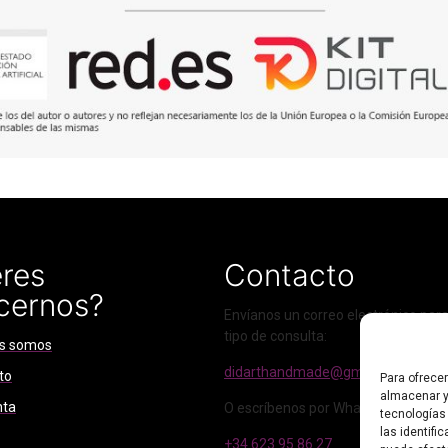
res
Contacto
cernos?
Envíanos un correo electrónico para
tipo de consulta:
s somos
didarthandmade@gmail.com
to
Para ofrece
almacenar y
nta
O escríbenos por WhatsApp:
tecnologías
las identifi
+34 623 95 86 27