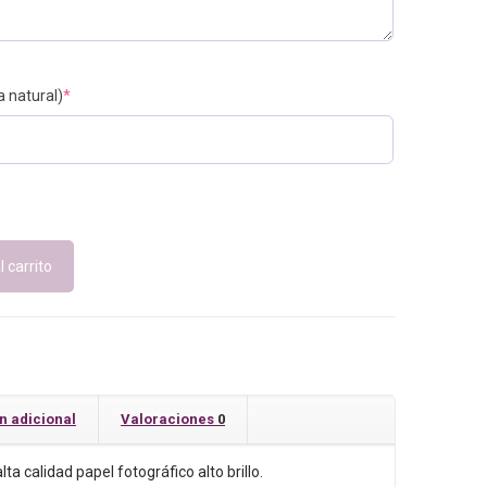
€43.00
a natural)
*
l carrito
n adicional
Valoraciones
0
ta calidad papel fotográfico alto brillo.