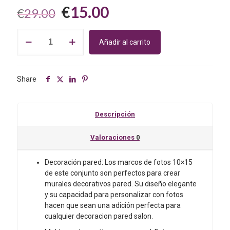
El
El
€
15.00
€
29.00
precio
precio
Marcos
original
actual
Añadir al carrito
de
era:
es:
fotos
triple
€29.00.
€15.00.
plegable.
Share
Foto
10
x
Descripción
15
cm.
Valoraciones
0
Multicolor
cantidad
Decoración pared: Los marcos de fotos 10×15
de este conjunto son perfectos para crear
murales decorativos pared. Su diseño elegante
y su capacidad para personalizar con fotos
hacen que sean una adición perfecta para
cualquier decoracion pared salon.