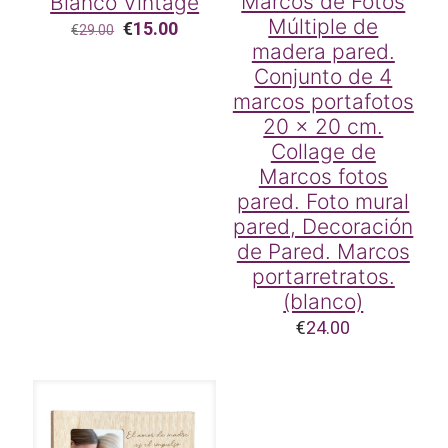
Marcos de Fotos
Blanco Vintage
Múltiple de
El
El
€
15.00
€
29.00
precio
precio
madera pared.
original
actual
Conjunto de 4
era:
es:
marcos portafotos
€29.00.
€15.00.
20 x 20 cm.
Collage de
Marcos fotos
pared. Foto mural
pared, Decoración
de Pared. Marcos
portarretratos.
(blanco)
€
24.00