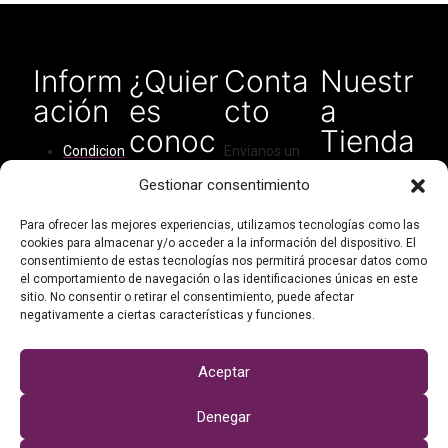
Inform
¿Quier
Conta
Nuestr
ación
es
cto
a
conoc
Tienda
Condicion
Envíanos un
ernos?
en
es del
correo
Gestionar consentimiento
Amaz
servicio
electrónico
Quiénes
para cualquier
on
Cómo
Para ofrecer las mejores experiencias, utilizamos tecnologías como las
somos
tipo de
cookies para almacenar y/o acceder a la información del dispositivo. El
comprar
consulta:
consentimiento de estas tecnologías nos permitirá procesar datos como
Contacto
Política de
el comportamiento de navegación o las identificaciones únicas en este
didarthandma
Mi cuenta
privacidad
sitio. No consentir o retirar el consentimiento, puede afectar
de@gmail.com
negativamente a ciertas características y funciones.
Política de
cookies
O escríbenos
por WhatsApp:
Aceptar
+34 623 95 86
Denegar
27