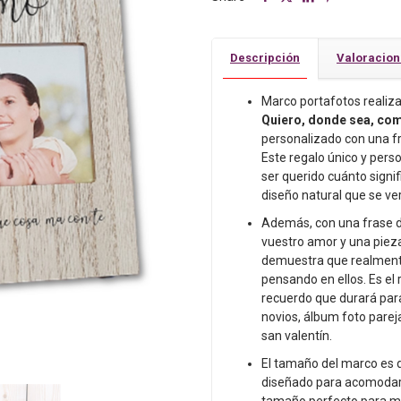
amor
italiano.
Regalo
Descripción
Valoracio
San
Valentin.Aniversario.Regalos
Marco portafotos realiz
en
Quiero, donde sea, com
pareja
personalizado con una fr
cantidad
Este regalo único y per
ser querido cuánto signi
diseño natural que se ve
Además, con una frase d
vuestro amor y una pieza
demuestra que realmente
pensando en ellos. Es el 
recuerdo que durará par
novios, álbum foto pareja
san valentín.
El tamaño del marco es 
diseñado para acomoda