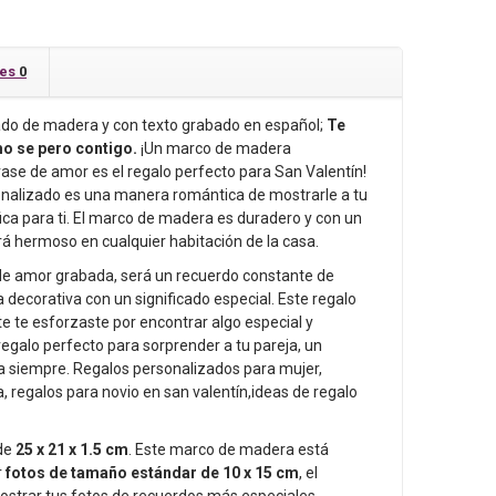
nes
0
ado de madera y con texto grabado en español;
Te
o se pero contigo.
¡Un marco de madera
ase de amor es el regalo perfecto para San Valentín!
sonalizado es una manera romántica de mostrarle a tu
fica para ti. El marco de madera es duradero y con un
rá hermoso en cualquier habitación de la casa.
e amor grabada, será un recuerdo constante de
 decorativa con un significado especial. Este regalo
 te esforzaste por encontrar algo especial y
regalo perfecto para sorprender a tu pareja, un
a siempre. Regalos personalizados para mujer,
, regalos para novio en san valentín,ideas de regalo
de
25 x 21 x 1.5 cm
. Este marco de madera está
r
fotos de tamaño estándar de 10 x 15 cm
, el