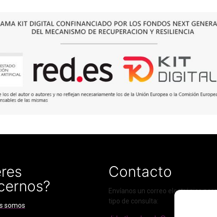
res
Contacto
cernos?
Envíanos un correo electrónico para
tipo de consulta:
s somos