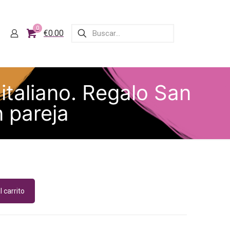
0
€0.00
italiano. Regalo San
n pareja
l carrito