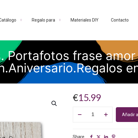
Catálogo
Regalo para
Materiales DIY
Contacto
 Portafotos frase amor 
n.Aniversario.Regalos e
€
15.99
Marco
Añadir a
Fotos
Novios.
Portafotos
frase
Share