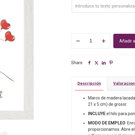
Cuadro
Añadir a
hucha
para
regalar
dinero
Share
a
los
novios.
Descripción
Valoracio
Personalizado.
Regalo
Marco de madera lacada 
boda.
21 x 5 cm) de grosor.
Corazones
rojos
INCLUYE
el hilo para pon
cantidad
MODO DE EMPLEO
: Enr
proporcionamos. Abre el 