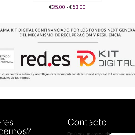
Rango
€
35.00
-
€
50.00
de
precios:
desde
€35.00
hasta
€50.00
res
Contacto
cernos?
Envíanos un correo electrónico para