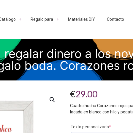
Catálogo
Regalo para
Materiales DIY
Contacto
regalar dinero a los nov
galo boda. Corazones ro
€
29.00
Cuadro hucha Corazones rojos par
lacada en blanco con hilo y pegatin
Texto personalizado
*