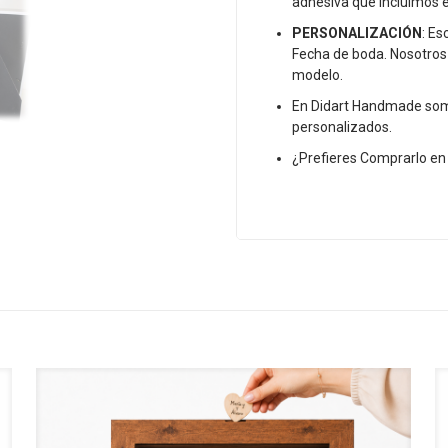
adhesiva que incluimos e
PERSONALIZACIÓN
: Es
Fecha de boda. Nosotros
modelo.
En Didart Handmade som
personalizados.
¿Prefieres Comprarlo e