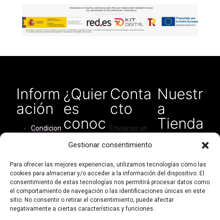
Inform
¿Quier
Conta
Nuestr
ación
es
cto
a
conoc
Tienda
Condicion
Envíanos un
ernos?
en
es del
correo
Gestionar consentimiento
Amaz
servicio
electrónico
Quiénes
para cualquier
on
Cómo
Para ofrecer las mejores experiencias, utilizamos tecnologías como las
somos
tipo de
cookies para almacenar y/o acceder a la información del dispositivo. El
comprar
consulta:
consentimiento de estas tecnologías nos permitirá procesar datos como
Contacto
Política de
el comportamiento de navegación o las identificaciones únicas en este
didarthandma
Mi cuenta
privacidad
sitio. No consentir o retirar el consentimiento, puede afectar
de@gmail.com
negativamente a ciertas características y funciones.
Política de