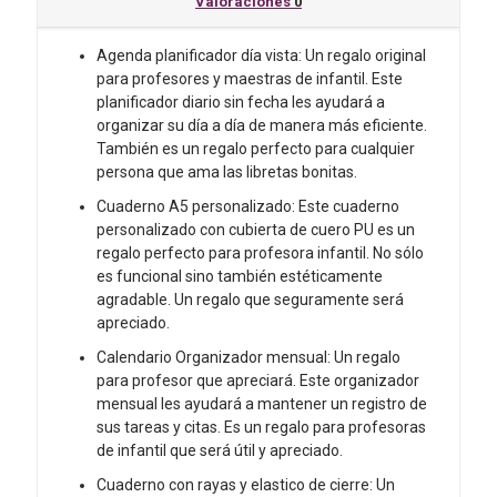
Valoraciones
0
Diaria
Sin
Agenda planificador día vista: Un regalo original
Fecha,
para profesores y maestras de infantil. Este
Cubierta
planificador diario sin fecha les ayudará a
de
organizar su día a día de manera más eficiente.
Cuero
También es un regalo perfecto para cualquier
PU,
persona que ama las libretas bonitas.
100
Libretas
Cuaderno A5 personalizado: Este cuaderno
bonitas,
personalizado con cubierta de cuero PU es un
Regalos
regalo perfecto para profesora infantil. No sólo
originales.
es funcional sino también estéticamente
cantidad
agradable. Un regalo que seguramente será
apreciado.
Calendario Organizador mensual: Un regalo
para profesor que apreciará. Este organizador
mensual les ayudará a mantener un registro de
sus tareas y citas. Es un regalo para profesoras
de infantil que será útil y apreciado.
Cuaderno con rayas y elastico de cierre: Un