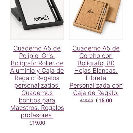
Cuaderno A5 de
Cuaderno A5 de
Polipiel Gris.
Corcho con
Bolígrafo Roller de
Bolígrafo, 80
Aluminio y Caja de
Hojas Blancas,
Regalo Regalos
Libreta
personalizados.
Personalizada con
Cuadernos
Caja de Regalo.
bonitos para
El
El
€
15.00
€
19.00
precio
precio
Maestros. Regalos
original
actual
profesores.
era:
es:
€
19.00
€19.00.
€15.00.