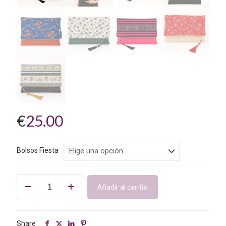
€
25.00
Bolsos Fiesta
Bolso
Añadir al carrito
De
Mano
Mujer
Fiesta-
Share