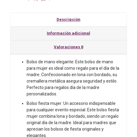
Doble
Lona
y
Descripción
Bordado
con
Información adicional
Cremallera
Metálica
Valoraciones
0
-
29
x
Bolso de mano elegante: Este bolso de mano
40
para mujer es ideal como regalo para el día de la
cm
madre. Confeccionado en lona con bordado, su
Ideas
cremallera metálica asegura seguridad y estilo.
Regalos
Perfecto para regalos día de la madre
para
personalizados.
Mujeres
Bolso fiesta mujer: Un accesorio indispensable
cantidad
para cualquier evento especial. Este bolso fiesta
mujer combina lona y bordado, siendo un regalo
original día de la madre. Ideal para madres que
aprecian los bolsos de fiesta originales y
elegantes.