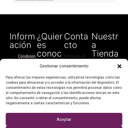
Inform
¿Quier
Conta
Nuestr
ación
es
cto
a
conoc
Tienda
Condicion
Envíanos un
ernos?
en
es del
correo
Gestionar consentimiento
Amaz
servicio
electrónico
Quiénes
para cualquier
on
Cómo
Para ofrecer las mejores experiencias, utilizamos tecnologías como las
somos
tipo de
cookies para almacenar y/o acceder a la información del dispositivo. El
comprar
consulta:
consentimiento de estas tecnologías nos permitirá procesar datos como
Contacto
Política de
el comportamiento de navegación o las identificaciones únicas en este
didarthandma
Mi cuenta
privacidad
sitio. No consentir o retirar el consentimiento, puede afectar
de@gmail.com
negativamente a ciertas características y funciones.
Política de
cookies
O escríbenos
por WhatsApp:
Aceptar