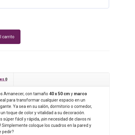
1.00.
l carrito
nes
0
icos Amanecer, con tamaño
40 x 50 cm
y
marco
ideal para transformar cualquier espacio en un
gante. Ya sea en su salón, dormitorio o comedor,
un toque de color y vitalidad a su decoración.
 súper fácil y rápida, ¡sin necesidad de clavos ni
! Simplemente coloque los cuadros en la pared y
e pedir?