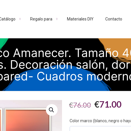
Catálogo
Regalo para
Materiales DIY
Contacto
ico Amanecer. Tamaño 
os. Decoración salón, do
pared- Cuadros moderno
El
El
€
71.00
€
76.00
precio
pr
original
ac
Color marco (blanco, negro o hay
era:
es