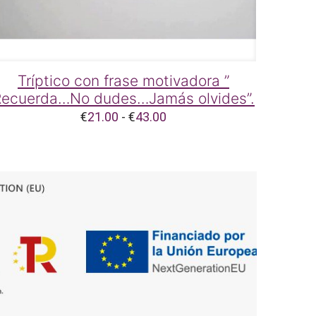
Tríptico con frase motivadora ”
Recuerda…No dudes…Jamás olvides”.
Rango
€
21.00
-
€
43.00
de
precios:
desde
€21.00
hasta
€43.00