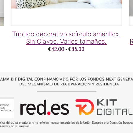
Tríptico decorativo «círculo amarillo».
Sin Clavos. Varios tamaños.
Rango
€
42.00
-
€
86.00
de
precios:
desde
€42.00
hasta
€86.00