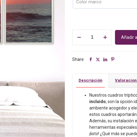
€76.00.
€7
3
Añadir a
Cuadros.
Tríptico
Amanecer.
Tamaño
Share
40
x
50
Descripción
Valoracio
cm.
Marco
Nuestros cuadros trípt
Incluido.
incluido
, son la opción 
Sin
ambiente acogedor y ele
Clavos.
estos cuadros aportarán 
Decoración
Además, su instalación es
salón,
herramientas especiales
dormitorio
¡listo! ¿Qué más se pued
o