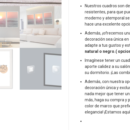
comedor.
Nuestros cuadros son de 
Decoración
resistentes, para que pu
de
moderno y atemporal se a
pared-
hace una excelente opció
Cuadros
Además, ¡ofrecemos una
modernos.
decoración sea única en 
Paisajes
adapte a tus gustos y es
Mar
natural o negro.( opci
cantidad
Imagínese tener un cuad
aporte calidez a su saló
su dormitorio. ¡Las combi
Además, con nuestra opc
decoración única y exclus
nada mejor que tener un 
más, haga su compra y p
color de marco que prefi
elegancia! ¡Estamos aquí