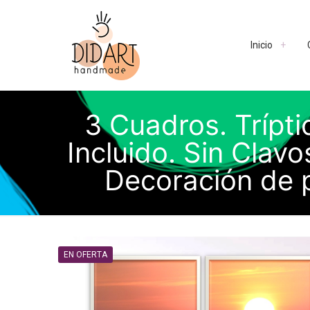
Inicio
3 Cuadros. Trípt
Incluido. Sin Clav
Decoración de 
EN OFERTA