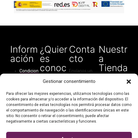
Inform
¿Quier
Conta
Nuestr
ación
es
cto
a
conoc
Tienda
Condicion
Envíanos un
ernos?
en
es del
correo
Gestionar consentimiento
Amaz
servicio
electrónico
Quiénes
para cualquier
on
Cómo
Para ofrecer las mejores experiencias, utilizamos tecnologías como las
somos
tipo de
cookies para almacenar y/o acceder a la información del dispositivo. El
comprar
consulta:
consentimiento de estas tecnologías nos permitirá procesar datos como
Contacto
Política de
el comportamiento de navegación o las identificaciones únicas en este
didarthandma
Mi cuenta
privacidad
sitio. No consentir o retirar el consentimiento, puede afectar
de@gmail.com
negativamente a ciertas características y funciones.
Política de
cookies
O escríbenos